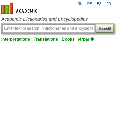
RU
DE
ES
FR
en-academic.com
Academic Dictionaries and Encyclopedias
Search!
Interpretations
Translations
Books
Игры ⚽