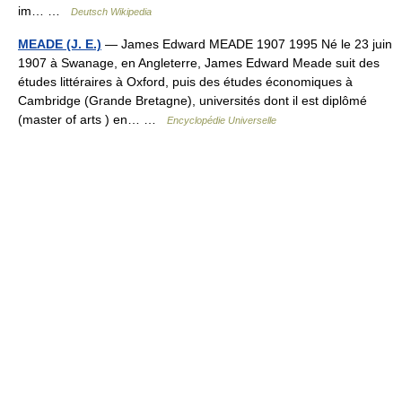
im… …
Deutsch Wikipedia
MEADE (J. E.)
— James Edward MEADE 1907 1995 Né le 23 juin
1907 à Swanage, en Angleterre, James Edward Meade suit des
études littéraires à Oxford, puis des études économiques à
Cambridge (Grande Bretagne), universités dont il est diplômé
(master of arts ) en… …
Encyclopédie Universelle