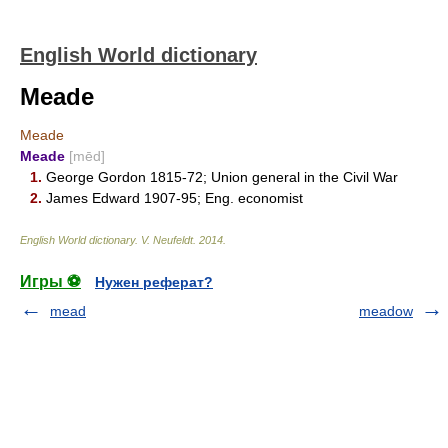
English World dictionary
Meade
Meade
Meade
[mēd]
1.
George Gordon 1815-72; Union general in the Civil War
2.
James Edward 1907-95; Eng. economist
English World dictionary
.
V. Neufeldt
.
2014
.
Игры ⚽
Нужен реферат?
mead
meadow