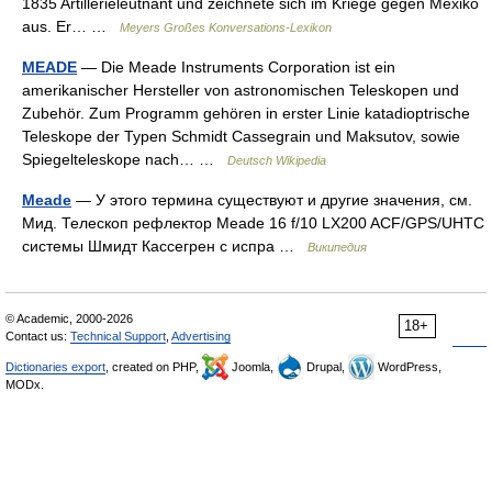
1835 Artillerieleutnant und zeichnete sich im Kriege gegen Mexiko
aus. Er… …
Meyers Großes Konversations-Lexikon
MEADE
— Die Meade Instruments Corporation ist ein
amerikanischer Hersteller von astronomischen Teleskopen und
Zubehör. Zum Programm gehören in erster Linie katadioptrische
Teleskope der Typen Schmidt Cassegrain und Maksutov, sowie
Spiegelteleskope nach… …
Deutsch Wikipedia
Meade
— У этого термина существуют и другие значения, см.
Мид. Телескоп рефлектор Meade 16 f/10 LX200 ACF/GPS/UHTC
системы Шмидт Кассегрен с испра …
Википедия
© Academic, 2000-2026
18+
Contact us:
Technical Support
,
Advertising
Dictionaries export
, created on PHP,
Joomla,
Drupal,
WordPress,
MODx.