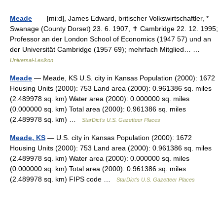
Meade
— [miːd], James Edward, britischer Volkswirtschaftler, *
Swanage (County Dorset) 23. 6. 1907, ✝ Cambridge 22. 12. 1995;
Professor an der London School of Economics (1947 57) und an
der Universität Cambridge (1957 69); mehrfach Mitglied… …
Universal-Lexikon
Meade
— Meade, KS U.S. city in Kansas Population (2000): 1672
Housing Units (2000): 753 Land area (2000): 0.961386 sq. miles
(2.489978 sq. km) Water area (2000): 0.000000 sq. miles
(0.000000 sq. km) Total area (2000): 0.961386 sq. miles
(2.489978 sq. km) …
StarDict's U.S. Gazetteer Places
Meade, KS
— U.S. city in Kansas Population (2000): 1672
Housing Units (2000): 753 Land area (2000): 0.961386 sq. miles
(2.489978 sq. km) Water area (2000): 0.000000 sq. miles
(0.000000 sq. km) Total area (2000): 0.961386 sq. miles
(2.489978 sq. km) FIPS code …
StarDict's U.S. Gazetteer Places